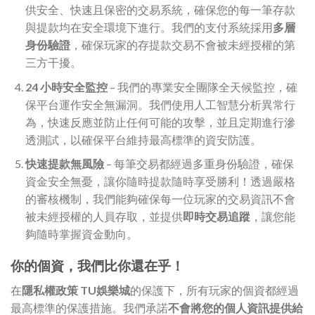
供安全、快速且保密的交易系統，確保您的每一筆存款
與提款均在安全環境下進行。我們的支付系統採用
多層
身份驗證
，確保玩家的存提款交易不會被未經授權的第
三方干擾。
24 小時安全監控
– 我們的專業安全團隊全天候監控，確
保平台運作安全無漏洞。我們使用人工智慧分析異常行
為，快速反應並防止任何可能的攻擊，並且定期進行滲
透測試，以確保平台維持最高標準的資安防護。
快速提款無風險
– 每筆交易都經過多重身份驗證，確保
資金安全無憂，讓你隨時提款隨時享受勝利！透過嚴格
的審核機制，我們能夠確保每一位玩家的交易資訊不會
被未經授權的人員存取，並提供
即時交易追蹤
，讓您能
夠隨時掌握資金動向。
你的個資，我們比你還在乎！
在
隱私權政策 TU娛樂城
的保護下，所有玩家的個資都經過
最高標準的保護措施。我們承諾
不會將您的個人資訊提供給