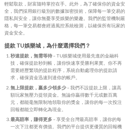
輕鬆取款，財富隨時掌控在手。此外，為了確保你的資金安
全，我們採用銀行級別的數據加密技術，保障每一筆交易的
隱私與安全，讓你無憂享受娛樂的樂趣。我們的監管機制嚴
格，每一筆交易都會經過風控系統檢測，以確保所有玩家的
資金安全。
提款 TU娛樂城，為什麼選擇我們？
秒速提款，無需等待
– TU娛樂城使用最先進的金融科
技，確保提款秒到帳，讓你快速享受勝利果實。你不再
需要經歷繁瑣的提款程序，系統自動處理你的提款請
求，確保資金迅速到達你的帳戶。
無上限提款，贏多少領多少
– 我們不設提款上限，讓高
額玩家無壓力提領資金。無論你贏得數千元或數百萬
元，都能毫無限制地領取你的獎金，讓你的每一次投注
回報都能立即轉化為現金。
最高賠率，賺得更多
– 享受全台灣最高賠率，讓你的每
一次下注都更有價值。我們的平台提供更優質的回報機