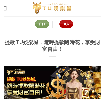
Skip
to
content
註冊
登入
提款 TU娛樂城，隨時提款隨時花，享受財
富自由！